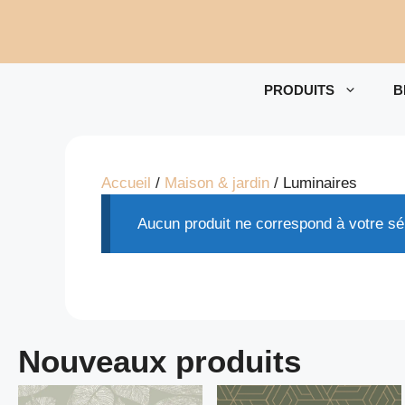
Aller
au
contenu
PRODUITS
B
Accueil
/
Maison & jardin
/ Luminaires
Aucun produit ne correspond à votre sél
Nouveaux produits