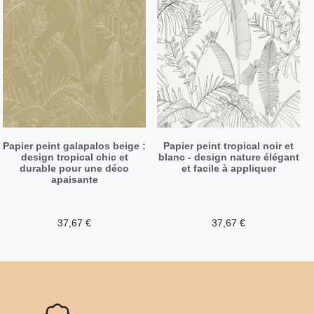
Papier peint galapalos beige :
Papier peint tropical noir et
design tropical chic et
blanc - design nature élégant
durable pour une déco
et facile à appliquer
apaisante
37,67
€
37,67
€