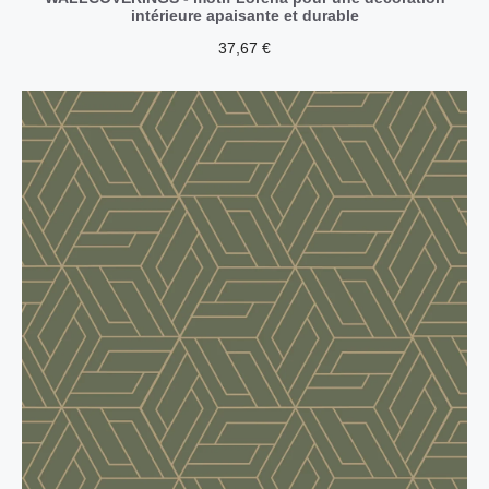
intérieure apaisante et durable
37,67
€