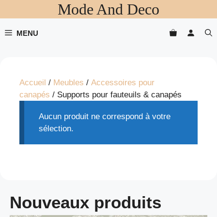
Mode And Deco
Aller
au
contenu
MENU
Accueil
/
Meubles
/
Accessoires pour
canapés
/ Supports pour fauteuils & canapés
Aucun produit ne correspond à votre
sélection.
Nouveaux produits