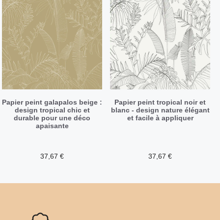
Papier peint galapalos beige :
Papier peint tropical noir et
design tropical chic et
blanc - design nature élégant
durable pour une déco
et facile à appliquer
apaisante
37,67
€
37,67
€