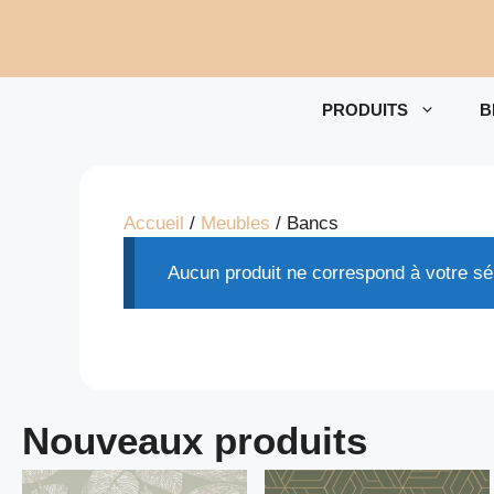
Aller
au
contenu
PRODUITS
B
Accueil
/
Meubles
/ Bancs
Aucun produit ne correspond à votre sél
Nouveaux produits