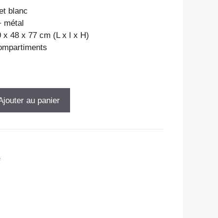
et blanc
+ métal
 x 48 x 77 cm (L x l x H)
compartiments
Ajouter au panier
e