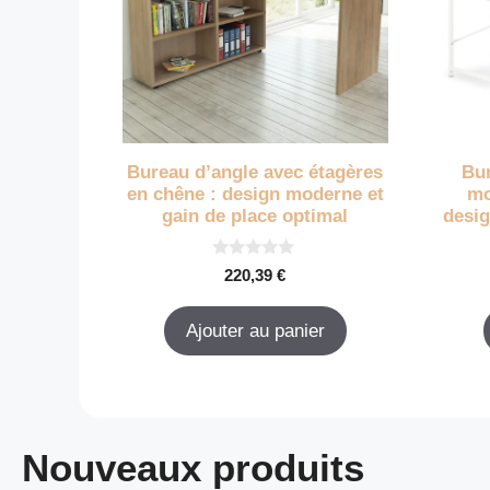
Bureau d’angle avec étagères
Bur
en chêne : design moderne et
mo
gain de place optimal
desig
0
220,39
€
s
u
r
Ajouter au panier
5
Nouveaux produits