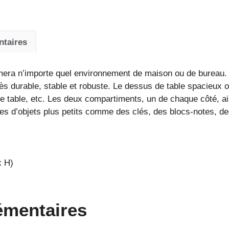
compartiment
de
rangement
ntaires
pour
intérieur
era n’importe quel environnement de maison ou de bureau.
moderne
rès durable, stable et robuste. Le dessus de table spacieux 
e table, etc. Les deux compartiments, un de chaque côté, ains
es d’objets plus petits comme des clés, des blocs-notes, des
x H)
émentaires