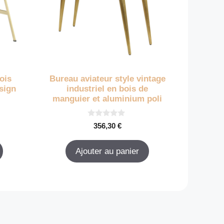
ois
Bureau aviateur style vintage
esign
industriel en bois de
manguier et aluminium poli
0
356,30
€
s
u
r
Ajouter au panier
5