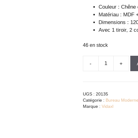
Couleur : Chêne 
Matériau : MDF 
Dimensions : 120
Avec 1 tiroir, 2 
46 en stock
quantité
de
Bureau
fonctionnel
UGS :
20135
chêne
Catégorie :
Bureau Modern
et
Marque :
Vidaxl
blanc
avec
tiroir
et