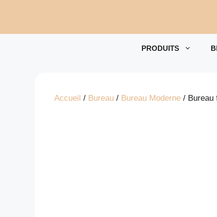
Aller
au
contenu
PRODUITS
B
Accueil
/
Bureau
/
Bureau Moderne
/ Bureau 