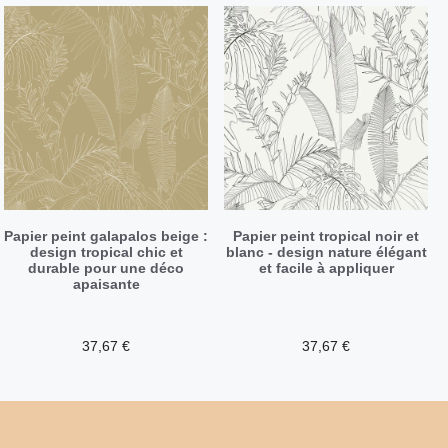
Papier peint galapalos beige :
Papier peint tropical noir et
design tropical chic et
blanc - design nature élégant
durable pour une déco
et facile à appliquer
apaisante
37,67
€
37,67
€