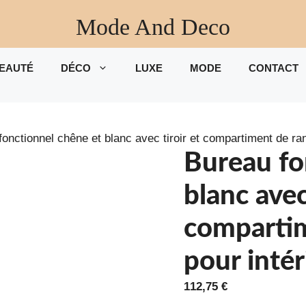
Mode And Deco
EAUTÉ
DÉCO
LUXE
MODE
CONTACT
fonctionnel chêne et blanc avec tiroir et compartiment de r
Bureau fo
blanc avec
comparti
pour inté
112,75
€