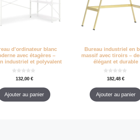
eau d’ordinateur blanc
Bureau industriel en b
derne avec étagères –
massif avec tiroirs – d
n industriel et polyvalent
élégant et durable
0
0
132,00
€
182,48
€
s
s
u
u
r
r
Ajouter au panier
Ajouter au panier
5
5