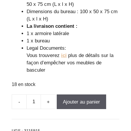
50 x 75 cm (L x l x H)
Dimensions du bureau : 100 x 50 x 75 cm
(L x l x H)
La livraison contient :
1 x armoire latérale
1 x bureau
Legal Documents:
Vous trouverez
ici
plus de détails sur la
façon d’empêcher vos meubles de
basculer
18 en stock
Ajouter au panier
quantité
de
Bureau
moderne
UGS :
3115915