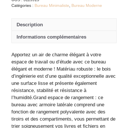
avec
Catégories :
Bureau Minimaliste
,
Bureau Moderne
armoire
latérale
Description
en
chêne
Informations complémentaires
marron
pour
un
Apportez un air de charme élégant à votre
espace
espace de travail ou d’étude avec ce bureau
de
élégant et moderne ! Matériau robuste : le bois
travail
d’ingénierie est d’une qualité exceptionnelle avec
élégant
une surface lisse et présente également
et
résistance, stabilité et résistance à
organisé
l’humidité.Grand espace de rangement : ce
bureau avec armoire latérale comprend une
fonction de rangement polyvalente avec des
tiroirs et des compartiments, vous permettant de
trier soigneusement vos livres et fichiers en