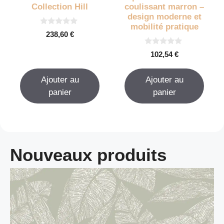
Collection Hill
coulissant marron –
design moderne et
mobilité pratique
0
238,60
€
s
u
0
r
102,54
€
s
5
u
r
Ajouter au
Ajouter au
5
panier
panier
Nouveaux produits