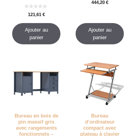
0
444,20
€
s
u
0
r
121,61
€
s
5
u
r
Ajouter au
Ajouter au
5
panier
panier
Bureau en bois de
Bureau
pin massif gris
d’ordinateur
avec rangements
compact avec
fonctionnels –
plateau à clavier