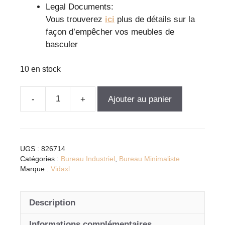
Legal Documents:
Vous trouverez
ici
plus de détails sur la
façon d’empêcher vos meubles de
basculer
10 en stock
Ajouter au panier
quantité
de
Bureau
industriel
UGS :
826714
avec
Catégories :
Bureau Industriel
,
Bureau Minimaliste
étagères
Marque :
Vidaxl
en
bois
Description
d'ingénierie
et
Informations complémentaires