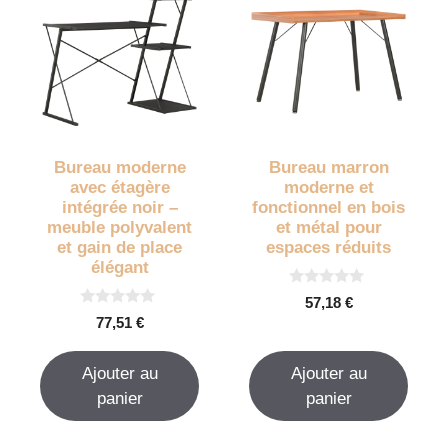
Bureau moderne
Bureau marron
avec étagère
moderne et
intégrée noir –
fonctionnel en bois
meuble polyvalent
et métal pour
et gain de place
espaces réduits
élégant
0
57,18
€
s
0
77,51
€
u
s
r
u
5
r
Ajouter au
Ajouter au
5
panier
panier