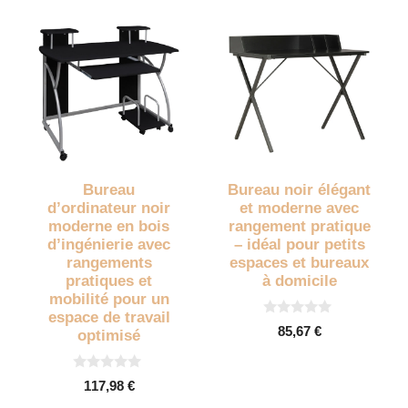
Bureau
Bureau noir élégant
d’ordinateur noir
et moderne avec
moderne en bois
rangement pratique
d’ingénierie avec
– idéal pour petits
rangements
espaces et bureaux
pratiques et
à domicile
mobilité pour un
espace de travail
0
85,67
€
optimisé
s
u
r
5
0
117,98
€
s
u