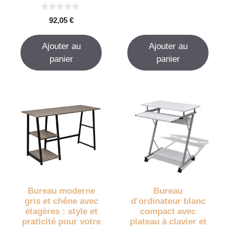
u
r
5
0
92,05
€
s
u
r
Ajouter au
Ajouter au
5
panier
panier
Bureau moderne
Bureau
gris et chêne avec
d’ordinateur blanc
étagères : style et
compact avec
praticité pour votre
plateau à clavier et