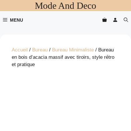
Mode And Deco
Aller
au
contenu
MENU
Accueil
/
Bureau
/
Bureau Minimaliste
/ Bureau
en bois d’acacia massif avec tiroirs, style rétro
et pratique