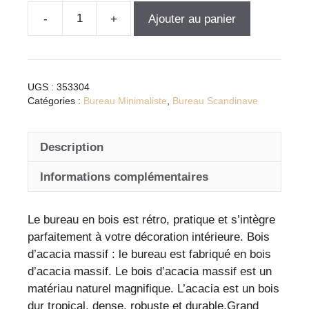
Ajouter au panier
quantité
de
Bureau
en
UGS :
353304
bois
Catégories :
Bureau Minimaliste
,
Bureau Scandinave
d'acacia
massif
Description
avec
tiroirs,
Informations complémentaires
style
rétro
et
Le bureau en bois est rétro, pratique et s’intègre
pratique
parfaitement à votre décoration intérieure. Bois
d’acacia massif : le bureau est fabriqué en bois
d’acacia massif. Le bois d’acacia massif est un
matériau naturel magnifique. L’acacia est un bois
dur tropical, dense, robuste et durable.Grand