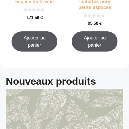
espace de travail
roulettes pour
petits espaces
0
171,59
€
s
0
95,58
€
u
s
r
u
5
r
Ajouter au
Ajouter au
5
panier
panier
Nouveaux produits