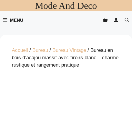
Mode And Deco
Aller
au
contenu
MENU
Accueil
/
Bureau
/
Bureau Vintage
/ Bureau en
bois d’acajou massif avec tiroirs blanc – charme
rustique et rangement pratique