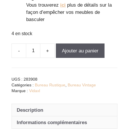
Vous trouverez
ici
plus de détails sur la
façon d’empêcher vos meubles de
basculer
4 en stock
Ajouter au panier
quantité
de
Bureau
en
UGS :
283908
bois
Catégories :
Bureau Rustique
,
Bureau Vintage
d'acajou
Marque :
Vidaxl
massif
avec
Description
tiroirs
blanc
Informations complémentaires
-