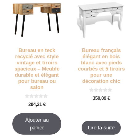
Bureau en teck
Bureau français
recyclé avec style
élégant en bois
vintage et tiroirs
blanc avec pieds
spacieux – Meuble
courbés et 5 tiroirs
durable et élégant
pour une
pour bureau ou
décoration chic
salon
0
350,09
€
s
0
284,21
€
u
s
r
u
5
r
Ajouter au
5
panier
Lire la suite