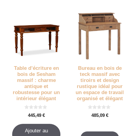
Table d’écriture en
Bureau en bois de
bois de Sesham
teck massif avec
massif : charme
tiroirs et design
antique et
rustique idéal pour
robustesse pour un
un espace de travail
intérieur élégant
organisé et élégant
0
0
445,49
€
485,09
€
s
s
u
u
r
r
Ajouter au
5
5