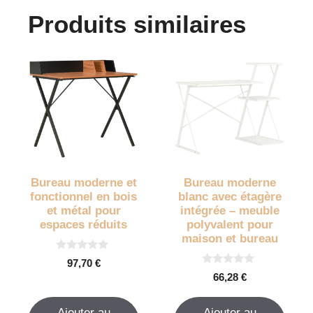
Produits similaires
Bureau moderne et
Bureau moderne
fonctionnel en bois
blanc avec étagère
et métal pour
intégrée – meuble
espaces réduits
polyvalent pour
maison et bureau
0
97,70
€
s
0
66,28
€
u
s
r
u
5
r
Ajouter au
Ajouter au
5