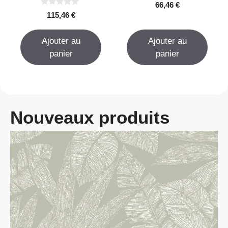
0
66,46
€
s
0
115,46
€
u
s
r
u
5
r
Ajouter au
Ajouter au
5
panier
panier
Nouveaux produits