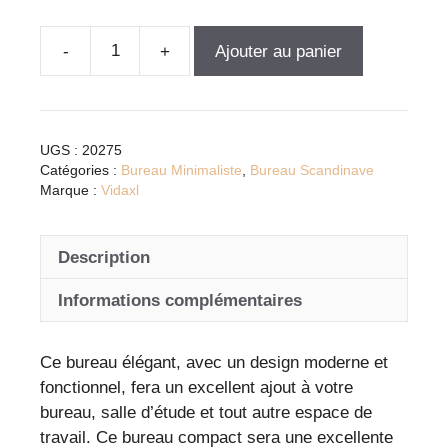
Ajouter au panier
quantité
de
Bureau
compact
UGS :
20275
blanc
Catégories :
Bureau Minimaliste
,
Bureau Scandinave
avec
Marque :
Vidaxl
rangement
intégré
Description
et
design
Informations complémentaires
moderne
pour
Ce bureau élégant, avec un design moderne et
petits
fonctionnel, fera un excellent ajout à votre
espaces
bureau, salle d’étude et tout autre espace de
travail. Ce bureau compact sera une excellente