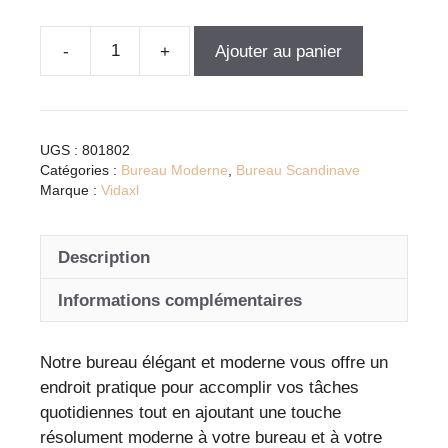
Ajouter au panier
quantité
de
Bureau
blanc
UGS :
801802
brillant
Catégories :
Bureau Moderne
,
Bureau Scandinave
moderne
Marque :
Vidaxl
avec
rangement
Description
intégré
en
Informations complémentaires
bois
d'ingénierie
Notre bureau élégant et moderne vous offre un
endroit pratique pour accomplir vos tâches
quotidiennes tout en ajoutant une touche
résolument moderne à votre bureau et à votre