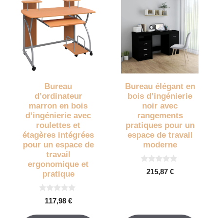
Bureau
Bureau élégant en
d’ordinateur
bois d’ingénierie
marron en bois
noir avec
d’ingénierie avec
rangements
roulettes et
pratiques pour un
étagères intégrées
espace de travail
pour un espace de
moderne
travail
ergonomique et
0
215,87
€
pratique
s
u
r
5
0
117,98
€
s
u