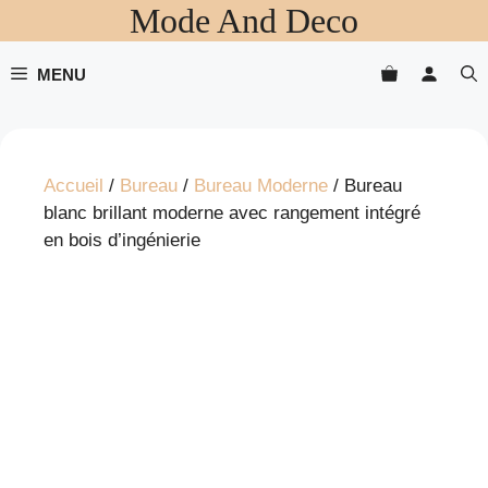
Mode And Deco
Aller
au
contenu
MENU
Accueil
/
Bureau
/
Bureau Moderne
/ Bureau
blanc brillant moderne avec rangement intégré
en bois d’ingénierie