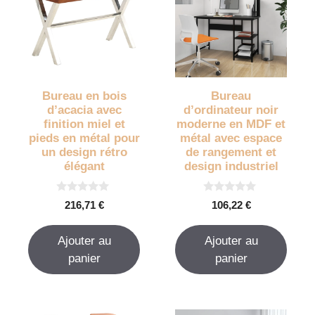
Bureau en bois
Bureau
d’acacia avec
d’ordinateur noir
finition miel et
moderne en MDF et
pieds en métal pour
métal avec espace
un design rétro
de rangement et
élégant
design industriel
0
0
216,71
€
106,22
€
s
s
u
u
r
r
Ajouter au
Ajouter au
5
5
panier
panier