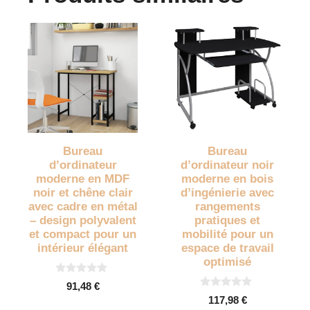
Bureau
Bureau
d’ordinateur
d’ordinateur noir
moderne en MDF
moderne en bois
noir et chêne clair
d’ingénierie avec
avec cadre en métal
rangements
– design polyvalent
pratiques et
et compact pour un
mobilité pour un
intérieur élégant
espace de travail
optimisé
0
91,48
€
s
0
117,98
€
u
s