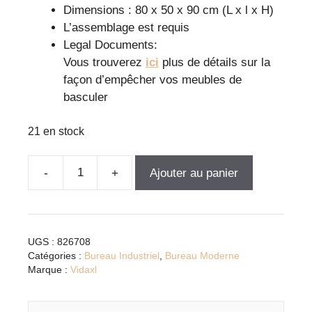
Dimensions : 80 x 50 x 90 cm (L x l x H)
L’assemblage est requis
Legal Documents:
Vous trouverez
ici
plus de détails sur la
façon d’empêcher vos meubles de
basculer
21 en stock
Ajouter au panier
quantité
de
Bureau
chêne
UGS :
826708
marron
Catégories :
Bureau Industriel
,
Bureau Moderne
en
Marque :
Vidaxl
bois
d'ingénierie