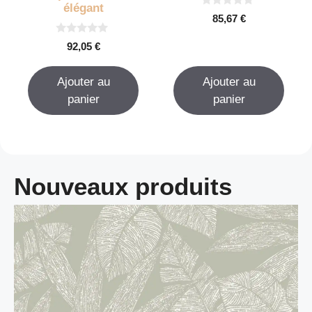
élégant
0
85,67
€
s
u
0
r
92,05
€
s
5
u
r
Ajouter au
Ajouter au
5
panier
panier
Nouveaux produits