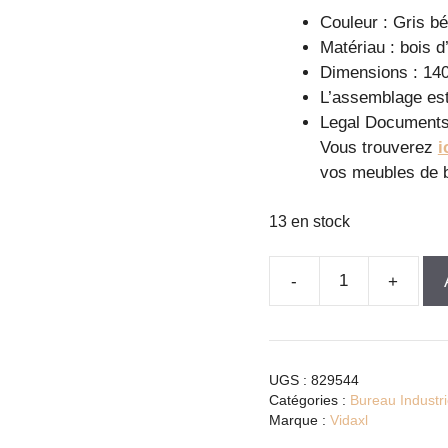
Couleur : Gris b
Matériau : bois d’
Dimensions : 140
L’assemblage est
Legal Documents
Vous trouverez
i
vos meubles de
13 en stock
quantité
de
Bureau
moderne
UGS :
829544
gris
Catégories :
Bureau Industri
béton
Marque :
Vidaxl
en