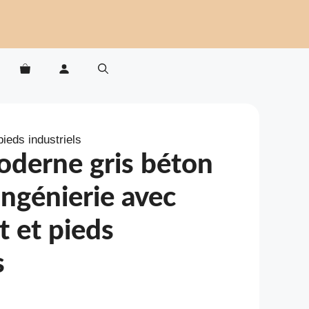
ieds industriels
derne gris béton
ingénierie avec
 et pieds
s