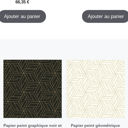
0
66,35
€
s
u
r
Ajouter au panier
Ajouter au panier
5
Papier peint graphique noir et
Papier peint géométrique