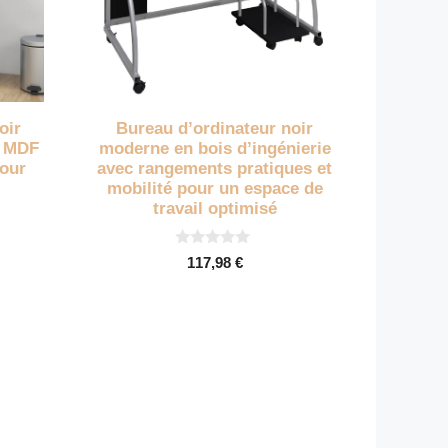
oir
Bureau d’ordinateur noir
n MDF
moderne en bois d’ingénierie
pour
avec rangements pratiques et
mobilité pour un espace de
travail optimisé
0
117,98
€
s
u
r
5