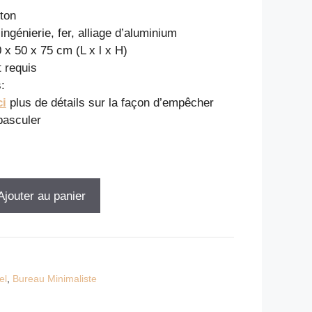
éton
ingénierie, fer, alliage d’aluminium
 x 50 x 75 cm (L x l x H)
 requis
:
ci
plus de détails sur la façon d’empêcher
basculer
Ajouter au panier
el
,
Bureau Minimaliste