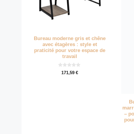
Bureau moderne gris et chêne
avec étagères : style et
praticité pour votre espace de
travail
0
171,59
€
s
u
r
5
B
marr
– po
pour