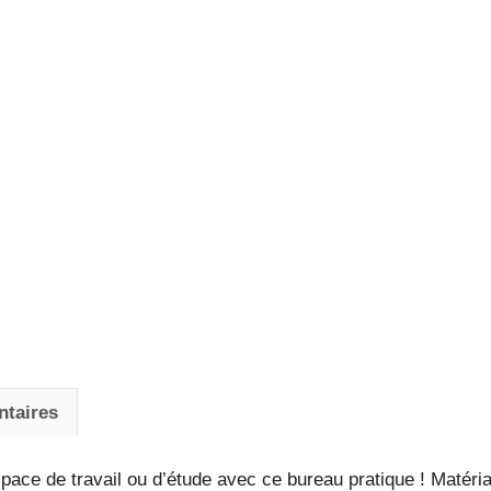
bois
d'ingénierie
avec
rangement
et
pieds
industriels
ntaires
ace de travail ou d’étude avec ce bureau pratique ! Matériau