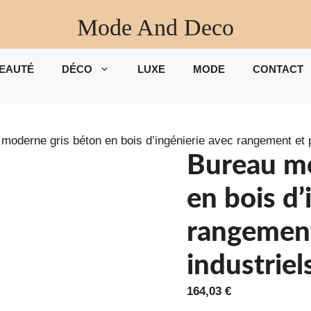
Mode And Deco
EAUTÉ
DÉCO
LUXE
MODE
CONTACT
moderne gris béton en bois d’ingénierie avec rangement et p
Bureau mo
en bois d’
rangement
industriel
164,03
€