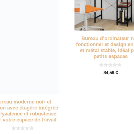
Bureau d’ordinateur n
fonctionnel et design e
et métal stable, idéal 
petits espaces
0
84,59
€
s
u
r
5
ureau moderne noir et
on avec étagère intégrée
lyvalence et robustesse
 votre espace de travail