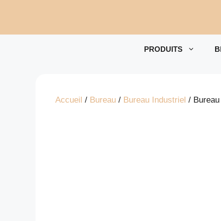
Aller
au
contenu
PRODUITS
B
Accueil
/
Bureau
/
Bureau Industriel
/ Bureau 