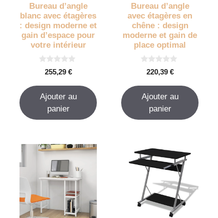
Bureau d’angle
Bureau d’angle
blanc avec étagères
avec étagères en
: design moderne et
chêne : design
gain d’espace pour
moderne et gain de
votre intérieur
place optimal
0
0
255,29
€
220,39
€
s
s
u
u
r
r
Ajouter au
Ajouter au
5
5
panier
panier