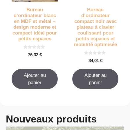
Bureau
Bureau
d’ordinateur blanc
d’ordinateur
en MDF et métal –
compact noir avec
design moderne et
plateau à clavier
compact idéal pour
coulissant pour
petits espaces
petits espaces et
mobilité optimisée
0
76,32
€
s
0
84,01
€
u
s
r
u
5
r
Ajouter au
Ajouter au
5
panier
panier
Nouveaux produits