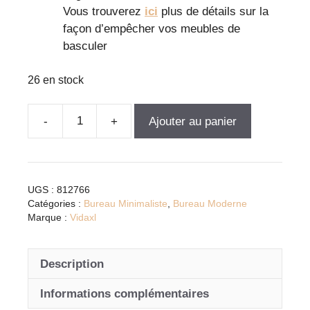
Vous trouverez
ici
plus de détails sur la
façon d’empêcher vos meubles de
basculer
26 en stock
Ajouter au panier
quantité
de
Bureau
gris
UGS :
812766
béton
Catégories :
Bureau Minimaliste
,
Bureau Moderne
en
Marque :
Vidaxl
bois
d'ingénierie
Description
avec
rangement
Informations complémentaires
pratique