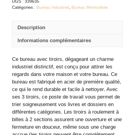
UGS :
339635
blanc
Catégories :
Bureau Industriel
,
Bureau Minimaliste
avec
tiroirs
Description
en
acier
Informations complémentaires
-
design
moderne
Ce bureau avec tiroirs, dégageant un charme
et
industriel distinctif, est conçu pour attirer les
durable
regards dans votre maison et votre bureau. Ce
bureau est fabriqué en acier de première qualité,
ce qui le rend durable et facile à nettoyer. Avec
ses 3 tiroirs, ce poste de travail vous permet de
trier soigneusement vos livres et dossiers en
différentes catégories. Les tiroirs à roulement à
billes à 2 sections assurent une ouverture et une
fermeture en douceur, même sous une charge
accrue (les tiroirs peuvent être complètement