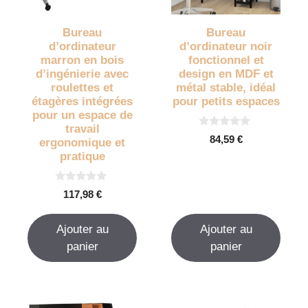
Bureau
Bureau
d’ordinateur
d’ordinateur noir
marron en bois
fonctionnel et
d’ingénierie avec
design en MDF et
roulettes et
métal stable, idéal
étagères intégrées
pour petits espaces
pour un espace de
travail
0
84,59
€
ergonomique et
s
u
pratique
r
5
0
117,98
€
s
u
r
Ajouter au
Ajouter au
5
panier
panier