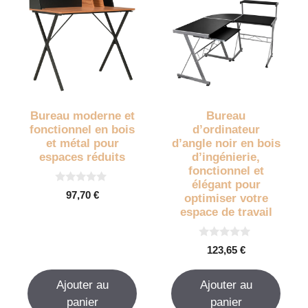
Bureau moderne et
Bureau
fonctionnel en bois
d’ordinateur
et métal pour
d’angle noir en bois
espaces réduits
d’ingénierie,
fonctionnel et
élégant pour
0
97,70
€
optimiser votre
s
u
espace de travail
r
5
0
123,65
€
s
u
r
Ajouter au
Ajouter au
5
panier
panier