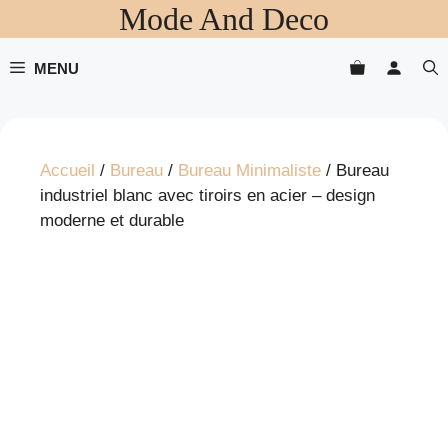
Mode And Deco
Aller
au
contenu
MENU
Accueil
/
Bureau
/
Bureau Minimaliste
/ Bureau
industriel blanc avec tiroirs en acier – design
moderne et durable