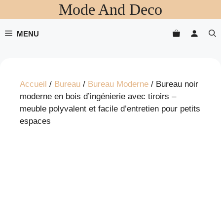
Mode And Deco
Aller
au
contenu
MENU
Accueil
/
Bureau
/
Bureau Moderne
/ Bureau noir
moderne en bois d’ingénierie avec tiroirs –
meuble polyvalent et facile d’entretien pour petits
espaces