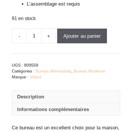
L’assemblage est requis
91 en stock
Ajouter au panier
quantité
de
Bureau
noir
UGS :
809558
moderne
Catégories :
Bureau Minimaliste
,
Bureau Moderne
en
Marque :
Vidaxl
bois
d’ingénierie
Description
avec
tiroirs
Informations complémentaires
-
meuble
Ce bureau est un excellent choix pour la maison,
polyvalent