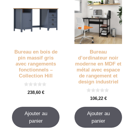
Bureau en bois de
Bureau
pin massif gris
d’ordinateur noir
avec rangements
moderne en MDF et
fonctionnels –
métal avec espace
Collection Hill
de rangement et
design industriel
0
238,60
€
s
0
106,22
€
u
s
r
u
5
r
Ajouter au
Ajouter au
5
panier
panier