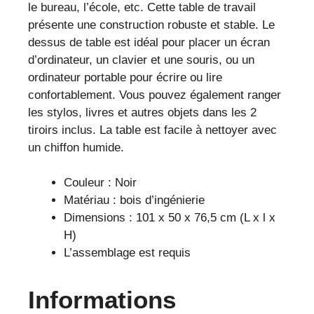
le bureau, l’école, etc. Cette table de travail
et
présente une construction robuste et stable. Le
facile
dessus de table est idéal pour placer un écran
d’entretien
d’ordinateur, un clavier et une souris, ou un
pour
ordinateur portable pour écrire ou lire
petits
confortablement. Vous pouvez également ranger
espaces
les stylos, livres et autres objets dans les 2
tiroirs inclus. La table est facile à nettoyer avec
un chiffon humide.
Couleur : Noir
Matériau : bois d’ingénierie
Dimensions : 101 x 50 x 76,5 cm (L x l x
H)
L’assemblage est requis
Informations