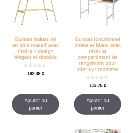
Bureau industriel
Bureau fonctionnel
en bois massif avec
chêne et blanc avec
tiroirs – design
tiroir et
élégant et durable
compartiment de
rangement pour
intérieur moderne
0
182,48
€
s
u
0
r
112,75
€
s
5
u
r
Ajouter au
Ajouter au
5
panier
panier