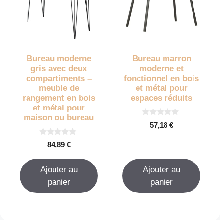
Bureau moderne
Bureau marron
gris avec deux
moderne et
compartiments –
fonctionnel en bois
meuble de
et métal pour
rangement en bois
espaces réduits
et métal pour
maison ou bureau
0
57,18
€
s
u
0
r
84,89
€
s
5
u
r
Ajouter au
Ajouter au
5
panier
panier