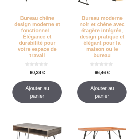
Bureau chêne
Bureau moderne
design moderne et
noir et chêne avec
fonctionnel –
étagère intégrée,
Élégance et
design pratique et
durabilité pour
élégant pour la
votre espace de
maison ou le
travail
bureau
0
0
80,38
€
66,46
€
s
s
u
u
r
r
Ajouter au
Ajouter au
5
5
panier
panier