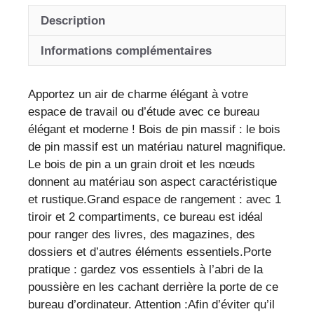
pin
Description
noir
avec
Informations complémentaires
rangement
pratiques
Apportez un air de charme élégant à votre
–
espace de travail ou d’étude avec ce bureau
mobilier
élégant et moderne ! Bois de pin massif : le bois
moderne
de pin massif est un matériau naturel magnifique.
et
Le bois de pin a un grain droit et les nœuds
robuste
donnent au matériau son aspect caractéristique
pour
et rustique.Grand espace de rangement : avec 1
espace
tiroir et 2 compartiments, ce bureau est idéal
de
pour ranger des livres, des magazines, des
travail
dossiers et d’autres éléments essentiels.Porte
sophistiqué
pratique : gardez vos essentiels à l’abri de la
poussière en les cachant derrière la porte de ce
bureau d’ordinateur. Attention :Afin d’éviter qu’il