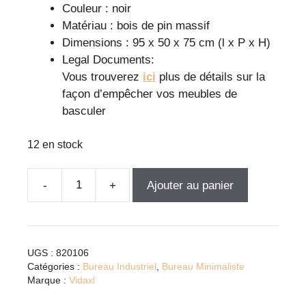
Couleur : noir
Matériau : bois de pin massif
Dimensions : 95 x 50 x 75 cm (l x P x H)
Legal Documents:
Vous trouverez
ici
plus de détails sur la
façon d’empêcher vos meubles de
basculer
12 en stock
Ajouter au panier
quantité
de
Bureau
élégant
UGS :
820106
en
Catégories :
Bureau Industriel
,
Bureau Minimaliste
bois
Marque :
Vidaxl
de