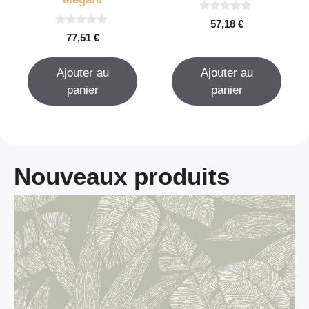
0
57,18
€
s
0
77,51
€
u
s
r
u
5
r
Ajouter au
Ajouter au
5
panier
panier
Nouveaux produits