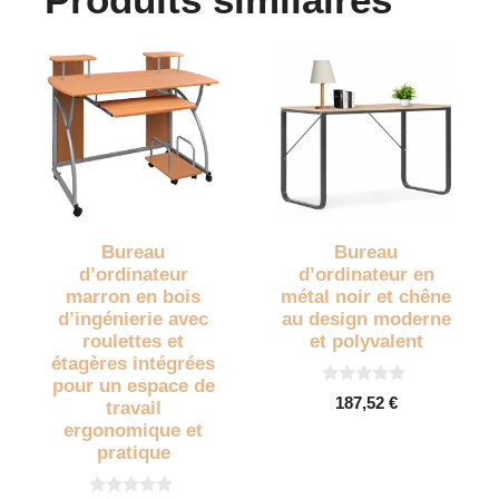
Bureau
Bureau
d’ordinateur
d’ordinateur en
marron en bois
métal noir et chêne
d’ingénierie avec
au design moderne
roulettes et
et polyvalent
étagères intégrées
pour un espace de
0
187,52
€
travail
s
u
ergonomique et
r
pratique
5