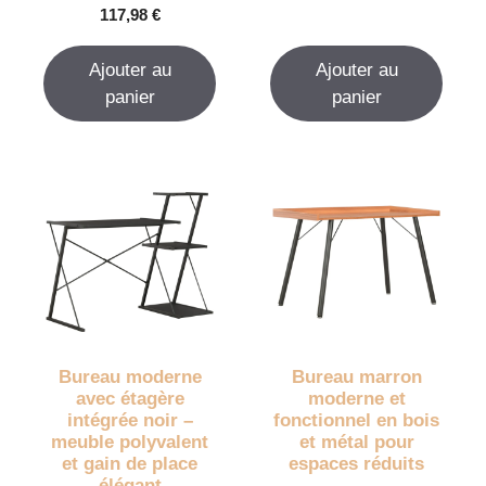
0
117,98
€
s
u
r
Ajouter au
Ajouter au
5
panier
panier
Bureau moderne
Bureau marron
avec étagère
moderne et
intégrée noir –
fonctionnel en bois
meuble polyvalent
et métal pour
et gain de place
espaces réduits
élégant