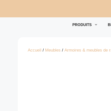
Aller
au
contenu
PRODUITS
B
Accueil
/
Meubles
/
Armoires & meubles de 