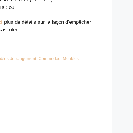
s : oui
:
ci
plus de détails sur la façon d’empêcher
basculer
ubles de rangement
,
Commodes
,
Meubles