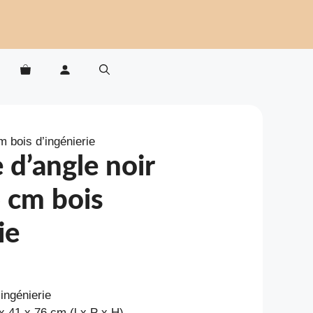
 bois d’ingénierie
d’angle noir
 cm bois
ie
’ingénierie
x 41 x 76 cm (l x P x H)