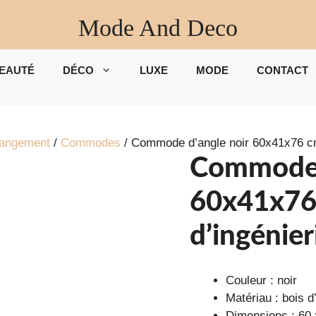
Mode And Deco
EAUTÉ
DÉCO
LUXE
MODE
CONTACT
rangement
/
Commodes
/ Commode d’angle noir 60x41x76 cm
Commode 
60x41x76
d’ingénier
Couleur : noir
Matériau : bois d
Dimensions : 60 