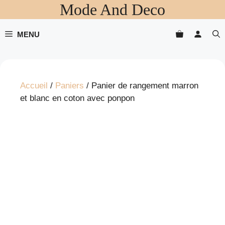
Mode And Deco
Aller
au
contenu
MENU
Accueil
/
Paniers
/ Panier de rangement marron
et blanc en coton avec ponpon