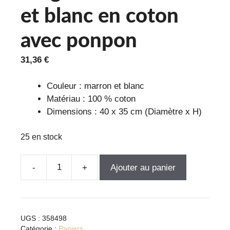
et blanc en coton
avec ponpon
31,36
€
Couleur : marron et blanc
Matériau : 100 % coton
Dimensions : 40 x 35 cm (Diamètre x H)
25 en stock
Ajouter au panier
quantité
de
Panier
de
UGS :
358498
rangement
Catégorie :
Paniers