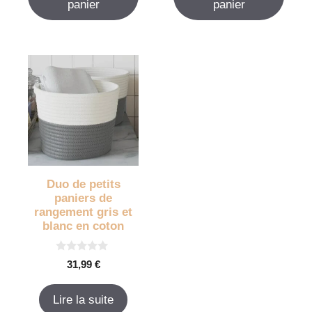
panier
panier
Duo de petits
paniers de
rangement gris et
blanc en coton
0
31,99
€
s
u
r
Lire la suite
5