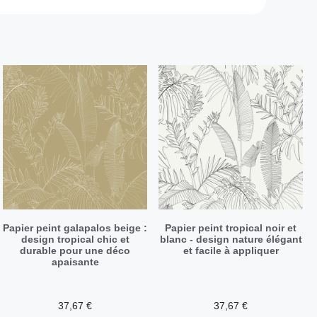
Papier peint galapalos beige :
Papier peint tropical noir et
design tropical chic et
blanc - design nature élégant
durable pour une déco
et facile à appliquer
apaisante
37,67
€
37,67
€