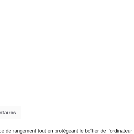
chêne
marron
avec
tiroir
intégré
pour
un
espace
de
travail
optimisé
ntaires
ce de rangement tout en protégeant le boîtier de l’ordinateur