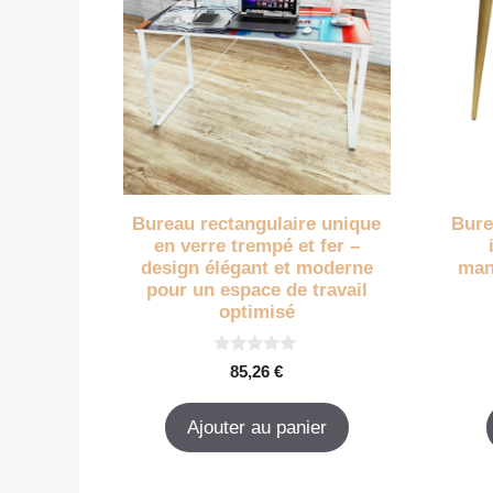
Bureau rectangulaire unique
Bure
en verre trempé et fer –
design élégant et moderne
man
pour un espace de travail
optimisé
0
85,26
€
s
u
r
Ajouter au panier
5