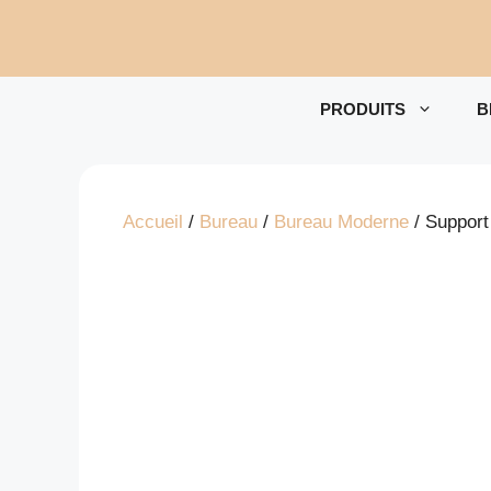
Aller
au
contenu
PRODUITS
B
Accueil
/
Bureau
/
Bureau Moderne
/ Support 