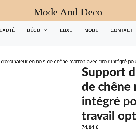
Mode And Deco
EAUTÉ
DÉCO
LUXE
MODE
CONTACT
d’ordinateur en bois de chêne marron avec tiroir intégré pou
Support d
de chêne 
intégré p
travail op
74,94
€