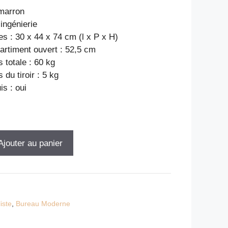
marron
’ingénierie
s : 30 x 44 x 74 cm (l x P x H)
rtiment ouvert : 52,5 cm
 totale : 60 kg
 du tiroir : 5 kg
s : oui
Ajouter au panier
iste
,
Bureau Moderne