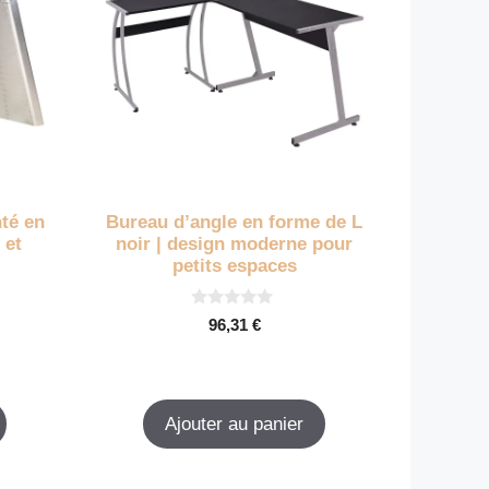
té en
Bureau d’angle en forme de L
 et
noir | design moderne pour
petits espaces
0
96,31
€
s
u
r
5
Ajouter au panier