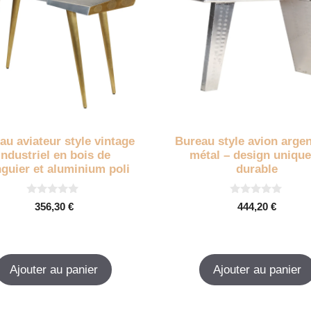
au aviateur style vintage
Bureau style avion argen
industriel en bois de
métal – design unique
guier et aluminium poli
durable
0
0
356,30
€
444,20
€
s
s
u
u
r
r
5
5
Ajouter au panier
Ajouter au panier