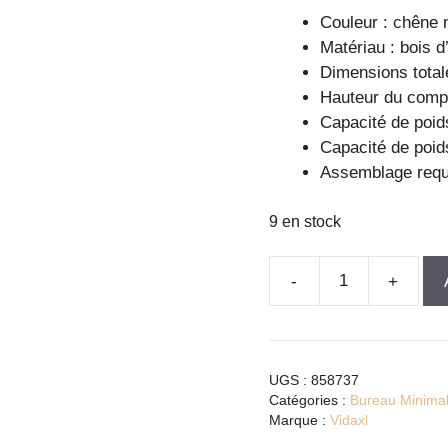
Couleur : chêne 
Matériau : bois d
Dimensions totale
Hauteur du compa
Capacité de poids
Capacité de poids
Assemblage requi
9 en stock
quantité
de
Support
d'ordinateur
UGS :
858737
en
Catégories :
Bureau Minimal
bois
Marque :
Vidaxl
de