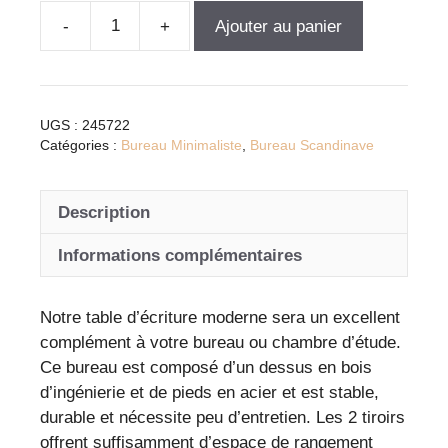
Ajouter au panier
quantité
de
Table
d'écriture
UGS :
245722
design
Catégories :
Bureau Minimaliste
,
Bureau Scandinave
en
chêne
Description
et
blanc
Informations complémentaires
avec
tiroirs
pour
Notre table d’écriture moderne sera un excellent
bureau
complément à votre bureau ou chambre d’étude.
moderne
Ce bureau est composé d’un dessus en bois
d’ingénierie et de pieds en acier et est stable,
durable et nécessite peu d’entretien. Les 2 tiroirs
offrent suffisamment d’espace de rangement