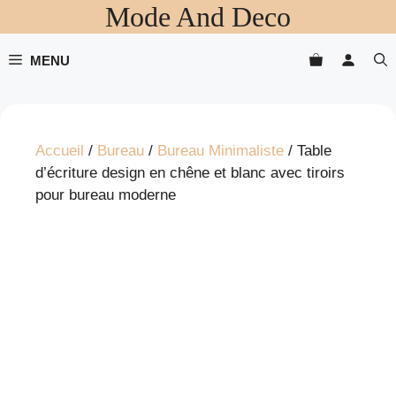
Mode And Deco
Aller
au
contenu
MENU
Accueil
/
Bureau
/
Bureau Minimaliste
/ Table
d’écriture design en chêne et blanc avec tiroirs
pour bureau moderne