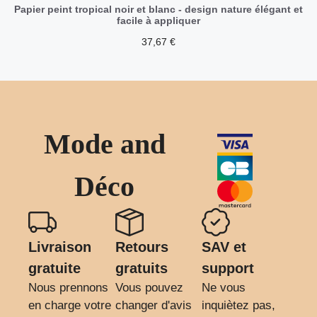
Papier peint tropical noir et blanc - design nature élégant et
facile à appliquer
37,67
€
Mode and
Déco
Livraison
Retours
SAV et
gratuite
gratuits
support
Nous prennons
Vous pouvez
Ne vous
en charge votre
changer d'avis
inquiètez pas,