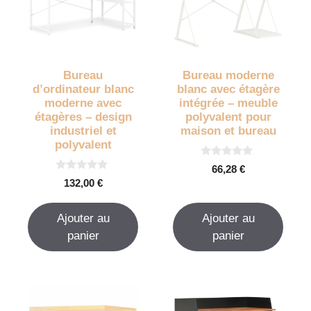
Bureau
Bureau moderne
d’ordinateur blanc
blanc avec étagère
moderne avec
intégrée – meuble
étagères – design
polyvalent pour
industriel et
maison et bureau
polyvalent
0
66,28
€
s
0
132,00
€
u
s
r
u
5
r
Ajouter au
Ajouter au
5
panier
panier