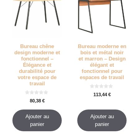
Bureau chêne
Bureau moderne en
design moderne et
bois et métal noir
fonctionnel –
et marron – Design
Élégance et
élégant et
durabilité pour
fonctionnel pour
votre espace de
espaces de travail
travail
0
113,44
€
s
0
80,38
€
u
s
r
u
5
r
Ajouter au
Ajouter au
5
panier
panier