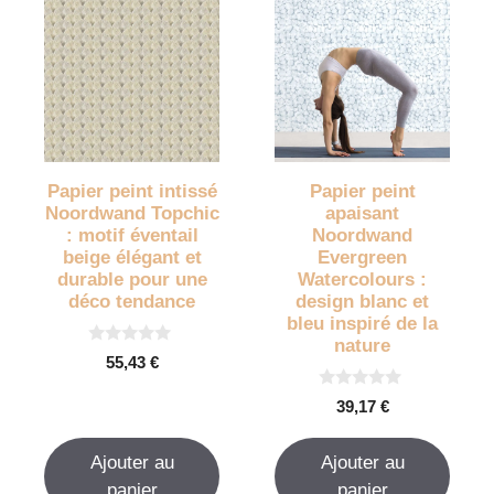
Papier peint intissé
Papier peint
Noordwand Topchic
apaisant
: motif éventail
Noordwand
beige élégant et
Evergreen
durable pour une
Watercolours :
déco tendance
design blanc et
bleu inspiré de la
nature
0
55,43
€
s
u
0
r
39,17
€
s
5
u
r
Ajouter au
Ajouter au
5
panier
panier