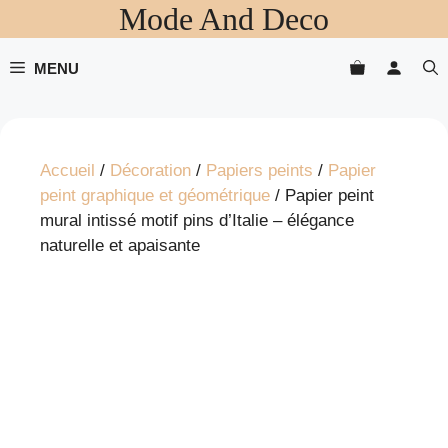
Mode And Deco
Aller
au
contenu
MENU
Accueil
/
Décoration
/
Papiers peints
/
Papier
peint graphique et géométrique
/ Papier peint
mural intissé motif pins d’Italie – élégance
naturelle et apaisante