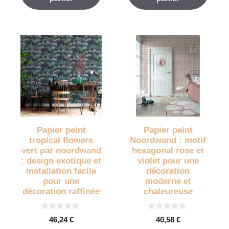
Papier peint
Papier peint
tropical flowers
Noordwand : motif
vert par noordwand
hexagonal rose et
: design exotique et
violet pour une
installation facile
décoration
pour une
moderne et
décoration raffinée
chaleureuse
0
0
46,24
€
40,58
€
s
s