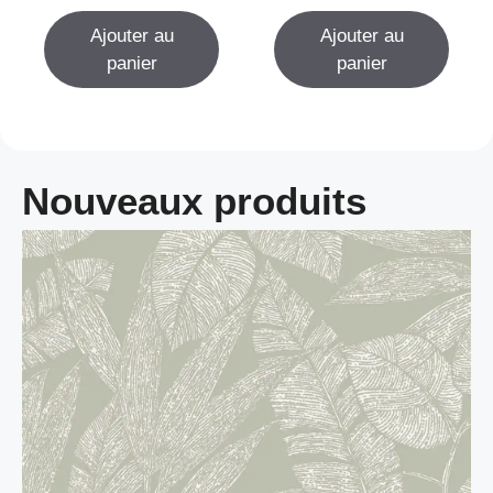
u
u
r
r
Ajouter au
Ajouter au
5
5
panier
panier
Nouveaux produits