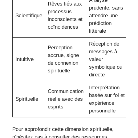
Analyse
Rêves liés aux
prudente, sans
processus
Scientifique
attendre une
inconscients et
prédiction
coïncidences
littérale
Réception de
Perception
messages à
accrue, signe
Intuitive
valeur
de connexion
symbolique ou
spirituelle
directe
Interprétation
Communication
basée sur foi et
Spirituelle
réelle avec des
expérience
esprits
personnelle
Pour approfondir cette dimension spirituelle,
n’hésitez pas à consulter des ressources