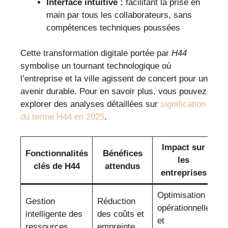
Interface intuitive :
facilitant la prise en
main par tous les collaborateurs, sans
compétences techniques poussées
Cette transformation digitale portée par
H44
symbolise un tournant technologique où
l’entreprise et la ville agissent de concert pour un
avenir durable. Pour en savoir plus, vous pouvez
explorer des analyses détaillées sur
signification
du terme H44 en 2025
.
Impact sur
Fonctionnalités
Bénéfices
les
clés de H44
attendus
entreprises
Optimisation
Gestion
Réduction
opérationnelle
intelligente des
des coûts et
et
ressources
empreinte