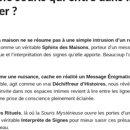
er ?
a maison ne se résume pas à une simple intrusion d’un r
 comme un véritable
Sphinx des Maisons
, porteur d’un mes
t l’interprétation des signes qu’elle apporte. Beaucoup l’o
me une nuisance, cache en réalité un
Message Énigmati
sible, agit comme un vrai
Déchiffreur d’Histoires
, nous révé
vite dans nos espaces intimes revient à lire entre les lignes
ne prise de conscience pleinement éclairée.
s Rituels
, là où la
Souris Mystérieuse
ouvre les portes d’un
 véritable
Interprète de Signes
pour mieux saisir ces présag
veau.