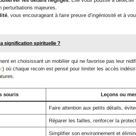
observer les détails négligés.
Elle vous pousse à détecter 
n perturbations majeures.
ité
, vous encourageant à faire preuve d’ingéniosité et à vou
a signification spirituelle ?
ment en choisissant un mobilier qui ne favorise pas leur nid
al
) où chaque recoin est pensé pour limiter les accès indési
atures.
s souris
Leçons ou me
Faire attention aux petits détails, éviter
Réparer les failles, renforcer la protec
Simplifier son environnement et éliminer