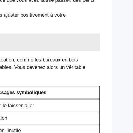
ce que vous avez laissé passer, des petits
s ajuster positivement à votre
ification, comme les bureaux en bois
rables. Vous devenez alors un véritable
ssages symboliques
 le laisser-aller
tion
 l’inutile