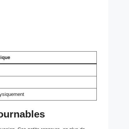
lique
hysiquement
tournables