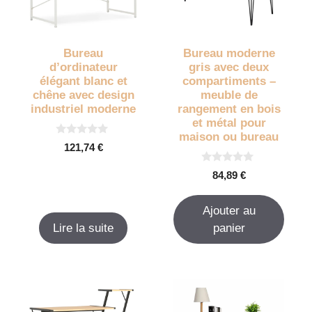
Bureau
Bureau moderne
d’ordinateur
gris avec deux
élégant blanc et
compartiments –
chêne avec design
meuble de
industriel moderne
rangement en bois
et métal pour
maison ou bureau
0
121,74
€
s
u
0
r
84,89
€
s
5
u
r
Ajouter au
5
Lire la suite
panier