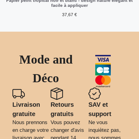
Papier peint tropical noir et blanc - design nature élégant et
facile à appliquer
37,67
€
Mode and
Déco
Livraison
Retours
SAV et
gratuite
gratuits
support
Nous prennons
Vous pouvez
Ne vous
en charge votre
changer d'avis
inquiètez pas,
livraison avec
pendant 14
nous sommes