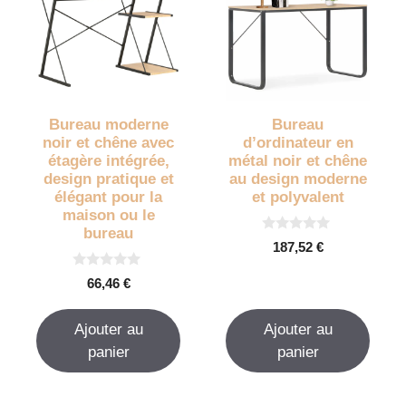
Bureau moderne
Bureau
noir et chêne avec
d’ordinateur en
étagère intégrée,
métal noir et chêne
design pratique et
au design moderne
élégant pour la
et polyvalent
maison ou le
bureau
0
187,52
€
s
u
0
r
66,46
€
s
5
u
r
Ajouter au
Ajouter au
5
panier
panier