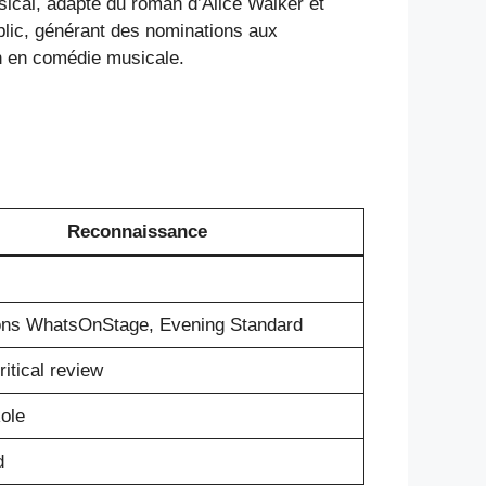
ical, adapté du roman d’Alice Walker et
blic, générant des nominations aux
n en comédie musicale.
Reconnaissance
ons WhatsOnStage, Evening Standard
ritical review
ole
d