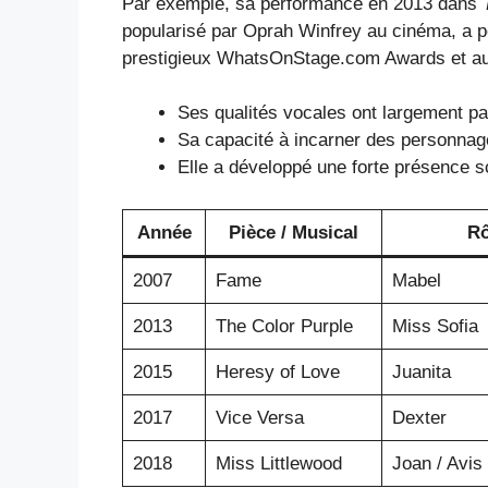
Par exemple, sa performance en 2013 dans
popularisé par Oprah Winfrey au cinéma, a pe
prestigieux WhatsOnStage.com Awards et au 
Ses qualités vocales ont largement pa
Sa capacité à incarner des personnage
Elle a développé une forte présence sc
Année
Pièce / Musical
Rô
2007
Fame
Mabel
2013
The Color Purple
Miss Sofia
2015
Heresy of Love
Juanita
2017
Vice Versa
Dexter
2018
Miss Littlewood
Joan / Avi