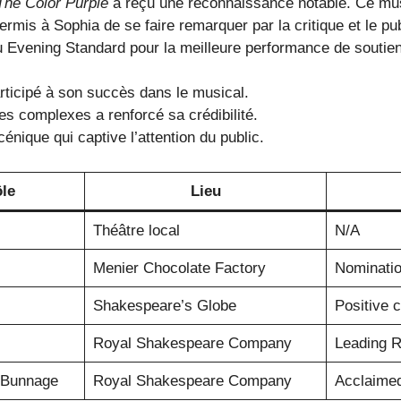
The Color Purple
a reçu une reconnaissance notable. Ce mus
rmis à Sophia de se faire remarquer par la critique et le pu
Evening Standard pour la meilleure performance de soutie
rticipé à son succès dans le musical.
s complexes a renforcé sa crédibilité.
énique qui captive l’attention du public.
le
Lieu
Théâtre local
N/A
Menier Chocolate Factory
Nominati
Shakespeare’s Globe
Positive c
Royal Shakespeare Company
Leading R
s Bunnage
Royal Shakespeare Company
Acclaime