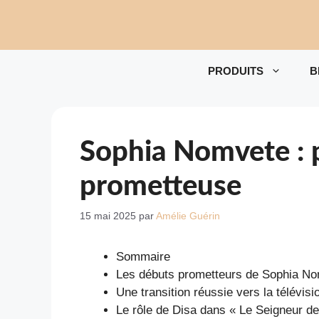
Aller
au
contenu
PRODUITS
B
Sophia Nomvete : p
prometteuse
15 mai 2025
par
Amélie Guérin
Sommaire
Les débuts prometteurs de Sophia Nom
Une transition réussie vers la télévisi
Le rôle de Disa dans « Le Seigneur d