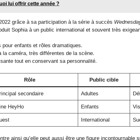
i lui offrir cette année ?
022 grâce à sa participation à la série à succès
Wednesda
duit Sophia à un public international et souvent très exigean
es pour enfants et rôles dramatiques.
 la caméra, très différentes de la scène.
ssante tout en conservant sa personnalité.
Rôle
Public cible
rincipal secondaire
Adultes
Déb
ine HeyHo
Enfants
Vis
uest
International
Suc
re ainsi qu’elle peut aussi être une figure incontournable s