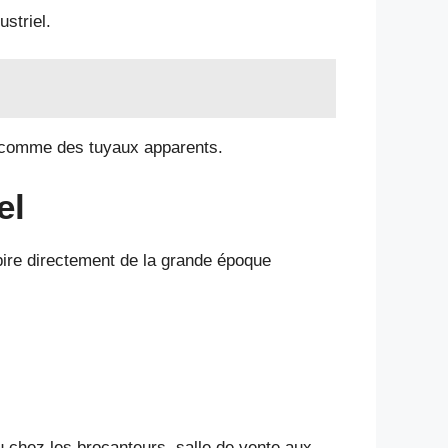
striel.
uts comme des tuyaux apparents.
el
spire directement de la grande époque
 chez les brocanteurs, salle de vente aux