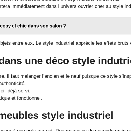
tera immédiatement dans l’univers ouvrier cher au style indu
cosy et chic dans son salon ?
objets entre eux. Le style industriel apprécie les effets br
 dans une déco style indutri
e, il faut mélanger l’ancien et le neuf puisque ce style s’in
authenticité.
oir déjà servi.
ique et fonctionnel.
meubles style industriel
rouver à peu près partout. Des magasins de seconde main ou