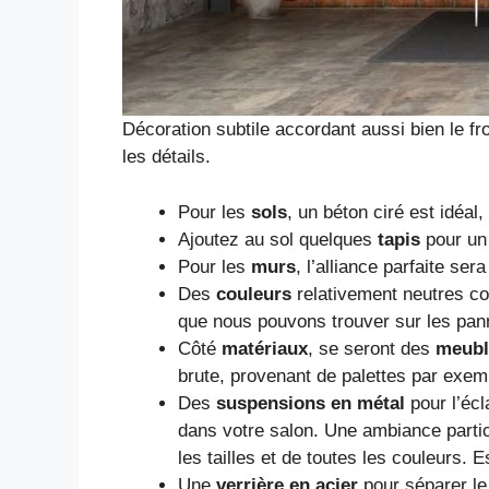
Décoration subtile accordant aussi bien le fr
les détails.
Pour les
sols
, un béton ciré est idéal,
Ajoutez au sol quelques
tapis
pour un 
Pour les
murs
, l’alliance parfaite se
Des
couleurs
relativement neutres 
que nous pouvons trouver sur les pann
Côté
matériaux
, se seront des
meubl
brute, provenant de palettes par exem
Des
suspensions en métal
pour l’écl
dans votre salon. Une ambiance particu
les tailles et de toutes les couleurs. 
Une
verrière en acier
pour séparer le 