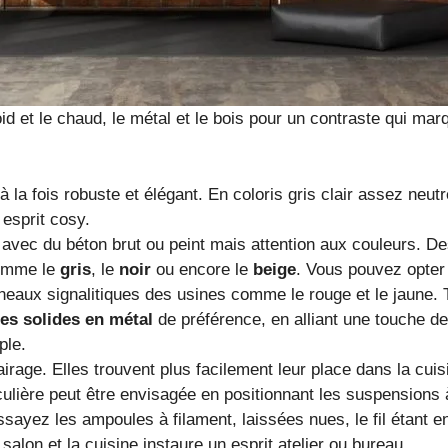
oid et le chaud, le métal et le bois pour un contraste qui ma
 à la fois robuste et élégant. En coloris gris clair assez neutr
esprit cosy.
ra avec du béton brut ou peint mais attention aux couleurs. D
comme le
gris
, le
noir
ou encore le
beige
. Vous pouvez opter
eaux signalitiques des usines comme le rouge et le jaune. T
es solides en métal
de préférence, en alliant une touche d
ple.
airage. Elles trouvent plus facilement leur place dans la cu
lière peut être envisagée en positionnant les suspensions à 
Essayez les ampoules à filament, laissées nues, le fil étant e
salon et la cuisine instaure un esprit atelier ou bureau.