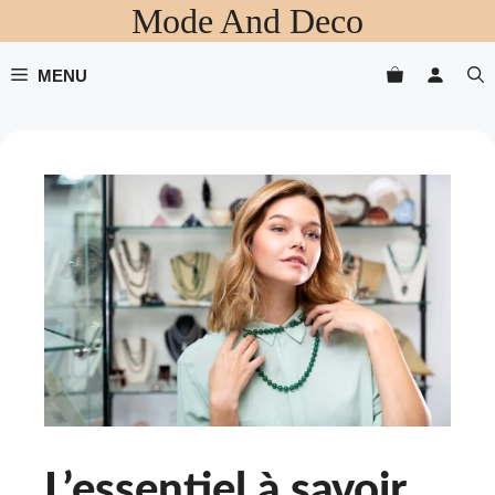
Mode And Deco
Aller
au
contenu
MENU
L’essentiel à savoir