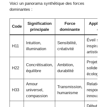
Voici un panorama synthétique des forces
dominantes :
Signification
Force
Applicati
Code
principale
dominante
clé
Éveil spirit
Intuition,
Sensibilité,
H11
inspiration
illumination
créativité
artistique
Projets
Concrétisation,
Ambition,
H22
solides et
équilibre
durabilité
écologique
Amour
Relations,
Transmission,
H33
universel,
responsabil
humanisme
compassion
innovation
Début de