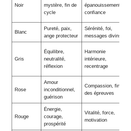
t
Noir
mystère, fin de
épanouissement,
e
cycle
confiance
in
Pureté, paix,
Sérénité, foi,
M
Blanc
ange protecteur
messages divins
cu
Pr
Équilibre,
Harmonie
p
Gris
neutralité,
intérieure,
c
réflexion
recentrage
l
Amour
Ac
Compassion, fin
Rose
inconditionnel,
l
des épreuves
guérison
p
Énergie,
A
Vitalité, force,
Rouge
courage,
p
motivation
prospérité
c