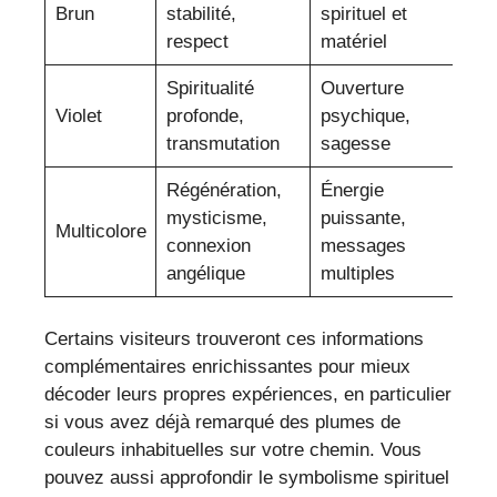
Brun
stabilité,
spirituel et
l
respect
matériel
Spiritualité
Ouverture
A
Violet
profonde,
psychique,
f
transmutation
sagesse
in
Régénération,
Énergie
mysticisme,
puissante,
Êt
Multicolore
connexion
messages
e
angélique
multiples
Certains visiteurs trouveront ces informations
complémentaires enrichissantes pour mieux
décoder leurs propres expériences, en particulier
si vous avez déjà remarqué des plumes de
couleurs inhabituelles sur votre chemin. Vous
pouvez aussi approfondir le symbolisme spirituel