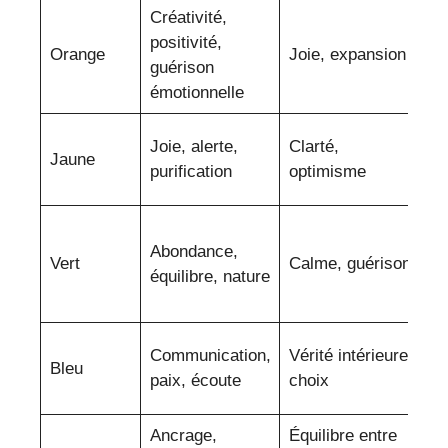
Créativité,
E
positivité,
Orange
Joie, expansion
cr
guérison
ê
émotionnelle
Re
Joie, alerte,
Clarté,
Jaune
et
purification
optimisme
c
S
Abondance,
à 
Vert
Calme, guérison
équilibre, nature
g
né
F
Communication,
Vérité intérieure,
Bleu
c
paix, écoute
choix
s
Ancrage,
Équilibre entre
F