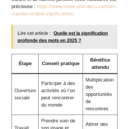
précieuse :
https://www.mode-and-deco.com/arc-
cupidon-origine-signification/
.
Lire cet article :
Quelle est la signification
profonde des mots en 2025 ?
Bénéfice
Étape
Conseil pratique
attendu
Multiplication
Participer à des
des
Ouverture
activités où l’on
opportunités
sociale
peut rencontrer
de
du monde
rencontres
Prendre soin de
Attirer des
Travail
son image et