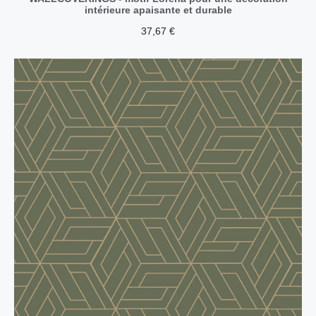
intérieure apaisante et durable
37,67
€