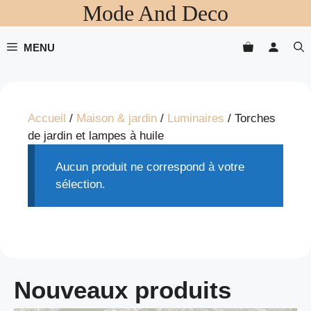
Mode And Deco
Aller
au
contenu
MENU
Accueil
/
Maison & jardin
/
Luminaires
/ Torches
de jardin et lampes à huile
Aucun produit ne correspond à votre
sélection.
Nouveaux produits