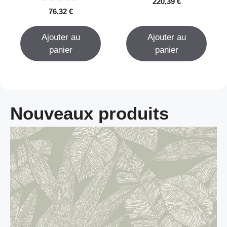
220,39
€
s
0
76,32
€
u
s
r
u
5
r
Ajouter au
Ajouter au
5
panier
panier
Nouveaux produits