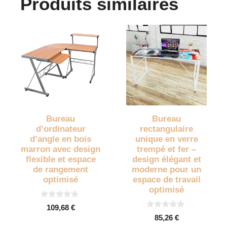
Produits similaires
Bureau
Bureau
d’ordinateur
rectangulaire
d’angle en bois
unique en verre
marron avec design
trempé et fer –
flexible et espace
design élégant et
de rangement
moderne pour un
optimisé
espace de travail
optimisé
0
109,68
€
s
0
85,26
€
u
s
r