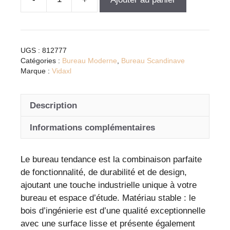
quantité
de
Bureau
blanc
UGS :
812777
brillant
Catégories :
Bureau Moderne
,
Bureau Scandinave
en
Marque :
Vidaxl
bois
d’ingénierie
Description
avec
rangements
Informations complémentaires
fonctionnels
et
Le bureau tendance est la combinaison parfaite
design
de fonctionnalité, de durabilité et de design,
moderne
ajoutant une touche industrielle unique à votre
bureau et espace d’étude. Matériau stable : le
bois d’ingénierie est d’une qualité exceptionnelle
avec une surface lisse et présente également