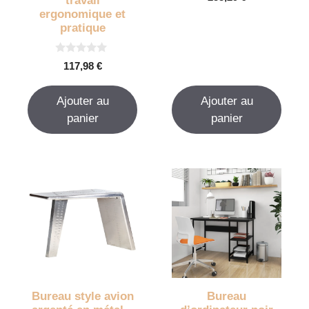
travail
s
u
ergonomique et
r
pratique
5
0
117,98
€
s
u
r
Ajouter au
Ajouter au
5
panier
panier
Bureau style avion
Bureau