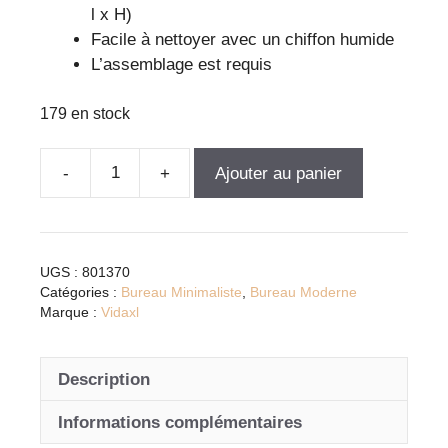
l x H)
Facile à nettoyer avec un chiffon humide
L’assemblage est requis
179 en stock
Ajouter au panier
quantité
de
Bureau
blanc
UGS :
801370
brillant
Catégories :
Bureau Minimaliste
,
Bureau Moderne
en
Marque :
Vidaxl
bois
d'ingénierie
Description
-
design
Informations complémentaires
moderne