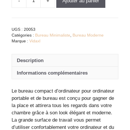
Ajouter au panier
quantité
de
Bureau
d'ordinateur
UGS :
20053
blanc
Catégories :
Bureau Minimaliste
,
Bureau Moderne
compact
Marque :
Vidaxl
avec
plateau
Description
à
clavier
Informations complémentaires
et
roulettes
Le bureau compact d’ordinateur pour ordinateur
pour
portable et de bureau est conçu pour gagner de
petits
la place et attirera tous les regards dans votre
espaces
chambre grâce à son look élégant et moderne.
La grande surface de travail vous permet
d’utiliser confortablement votre ordinateur et du