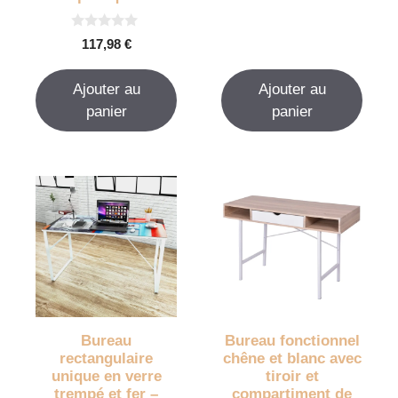
r
5
0
117,98
€
s
u
r
Ajouter au
Ajouter au
5
panier
panier
Bureau
Bureau fonctionnel
rectangulaire
chêne et blanc avec
unique en verre
tiroir et
trempé et fer –
compartiment de