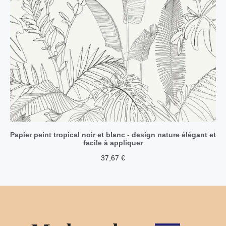
Papier peint tropical noir et blanc - design nature élégant et
facile à appliquer
37,67
€