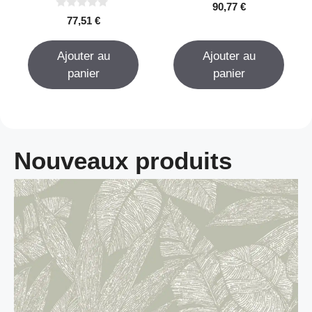
0
90,77
€
s
0
77,51
€
u
s
r
u
5
r
Ajouter au
Ajouter au
5
panier
panier
Nouveaux produits