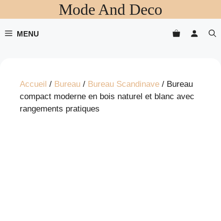
Mode And Deco
Aller
au
contenu
MENU
Accueil
/
Bureau
/
Bureau Scandinave
/ Bureau
compact moderne en bois naturel et blanc avec
rangements pratiques