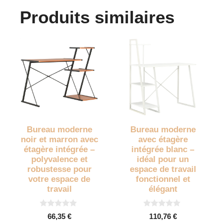
Produits similaires
Bureau moderne
Bureau moderne
noir et marron avec
avec étagère
étagère intégrée –
intégrée blanc –
polyvalence et
idéal pour un
robustesse pour
espace de travail
votre espace de
fonctionnel et
travail
élégant
0
0
66,35
€
110,76
€
s
s