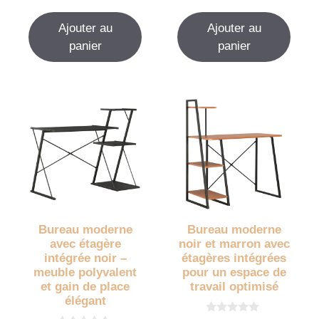
u
u
r
r
Ajouter au
Ajouter au
5
5
panier
panier
Bureau moderne
Bureau moderne
avec étagère
noir et marron avec
intégrée noir –
étagères intégrées
meuble polyvalent
pour un espace de
et gain de place
travail optimisé
élégant