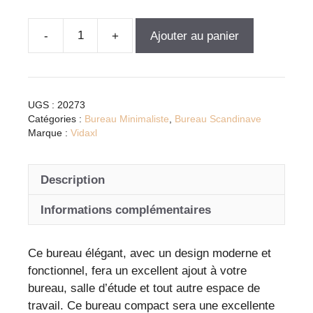
Ajouter au panier
quantité
de
Bureau
compact
UGS :
20273
moderne
Catégories :
Bureau Minimaliste
,
Bureau Scandinave
en
Marque :
Vidaxl
bois
naturel
Description
et
blanc
Informations complémentaires
avec
rangements
Ce bureau élégant, avec un design moderne et
pratiques
fonctionnel, fera un excellent ajout à votre
bureau, salle d’étude et tout autre espace de
travail. Ce bureau compact sera une excellente