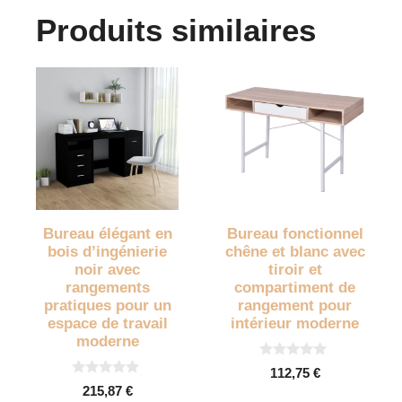
Produits similaires
Bureau élégant en
Bureau fonctionnel
bois d’ingénierie
chêne et blanc avec
noir avec
tiroir et
rangements
compartiment de
pratiques pour un
rangement pour
espace de travail
intérieur moderne
moderne
0
112,75
€
s
0
215,87
€
u
s