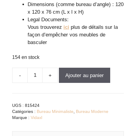
Dimensions (comme bureau d’angle) : 120
x 120 x 76 cm (L x l x H)
Legal Documents:
Vous trouverez
ici
plus de détails sur la
façon d’empêcher vos meubles de
basculer
154 en stock
Ajouter au panier
quantité
de
Bureau
d'angle
UGS :
815424
moderne
Catégories :
Bureau Minimaliste
,
Bureau Moderne
gris
Marque :
Vidaxl
Sonoma
en