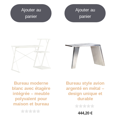
r
u
5
r
Ajouter au
Ajouter au
5
panier
panier
Bureau moderne
Bureau style avion
blanc avec étagère
argenté en métal –
intégrée – meuble
design unique et
polyvalent pour
durable
maison et bureau
0
444,20
€
s