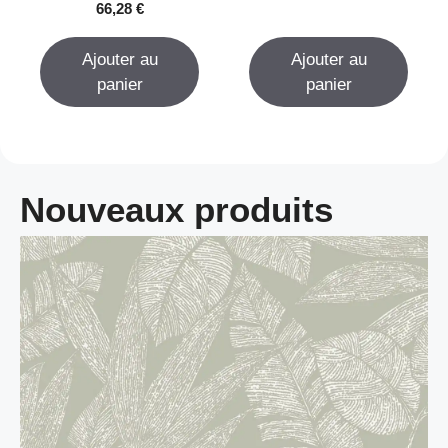
0
66,28
€
u
s
r
u
5
r
Ajouter au
Ajouter au
5
panier
panier
Nouveaux produits