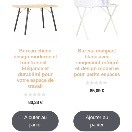
Bureau chêne
Bureau compact
design moderne et
blanc avec
fonctionnel –
rangement intégré
Élégance et
et design moderne
durabilité pour
pour petits espaces
votre espace de
travail
0
85,09
€
s
u
0
r
80,38
€
s
5
u
r
Ajouter au
Ajouter au
5
panier
panier