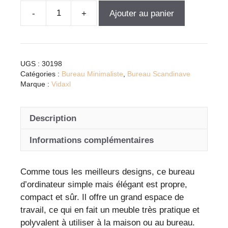
Ajouter au panier
quantité
de
Bureau
d'ordinateur
UGS :
30198
moderne
Catégories :
Bureau Minimaliste
,
Bureau Scandinave
en
Marque :
Vidaxl
blanc
et
Description
chêne
pour
Informations complémentaires
un
espace
Comme tous les meilleurs designs, ce bureau
de
d’ordinateur simple mais élégant est propre,
travail
compact et sûr. Il offre un grand espace de
optimisé
travail, ce qui en fait un meuble très pratique et
et
polyvalent à utiliser à la maison ou au bureau.
élégant