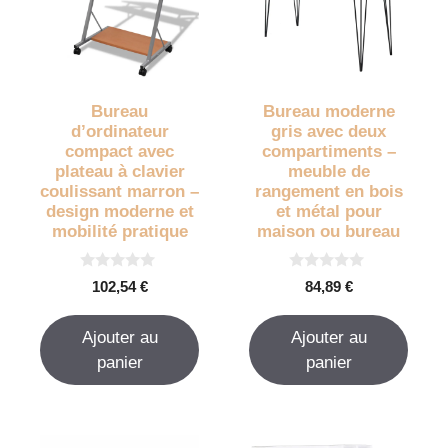
Bureau
Bureau moderne
d’ordinateur
gris avec deux
compact avec
compartiments –
plateau à clavier
meuble de
coulissant marron –
rangement en bois
design moderne et
et métal pour
mobilité pratique
maison ou bureau
0
0
102,54
€
84,89
€
s
s
u
u
r
r
Ajouter au
Ajouter au
5
5
panier
panier