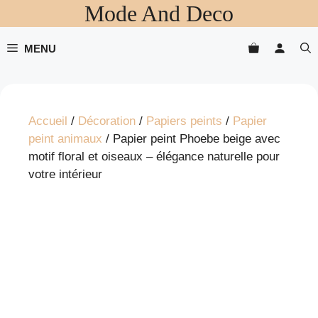
Mode And Deco
Aller
au
contenu
MENU
Accueil
/
Décoration
/
Papiers peints
/
Papier
peint animaux
/ Papier peint Phoebe beige avec
motif floral et oiseaux – élégance naturelle pour
votre intérieur