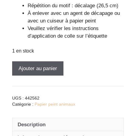
Répétition du motif : décalage (26,5 cm)
À enlever avec un agent de décapage ou
avec un cuiseur à papier peint
Veuillez vérifier les instructions
d’application de colle sur l’étiquette
1 en stock
quantité
Ajouter au panier
de
Papier
peint
Phoebe
UGS :
442562
beige
Catégorie :
Papier peint animaux
avec
motif
Description
floral
et