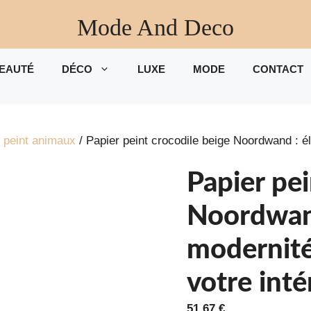
Mode And Deco
EAUTÉ
DÉCO
LUXE
MODE
CONTACT
 peint animaux
/ Papier peint crocodile beige Noordwand : é
Papier pei
Noordwand
modernité
votre inté
51,67
€