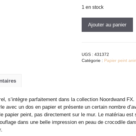
1 en stock
quantité
Ajouter au panier
de
Papier
peint
crocodile
UGS :
431372
beige
Catégorie :
Papier peint an
Noordwand
:
ntaires
élégance
et
modernité
el, s’intègre parfaitement dans la collection Noordwand FX. 
intissée
yle avec un dos en papier et présente un certain nombre d’a
pour
le papier peint, pas directement sur le mur. Le matériau est s
votre
mouflage dans une belle impression en peau de crocodile dan
intérieur
r.