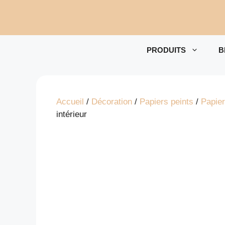
Aller
au
contenu
PRODUITS
B
Accueil
/
Décoration
/
Papiers peints
/
Papier
intérieur