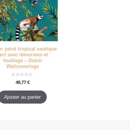
r peint tropical exotique
ert avec lémuriens et
feuillage – Dutch
Wallcoverings
0
48,77
€
s
u
r
Ajouter au panier
5