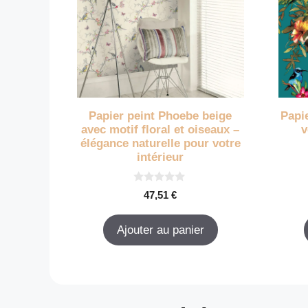
Papier peint Phoebe beige
Papie
avec motif floral et oiseaux –
v
élégance naturelle pour votre
intérieur
0
47,51
€
s
u
r
Ajouter au panier
5