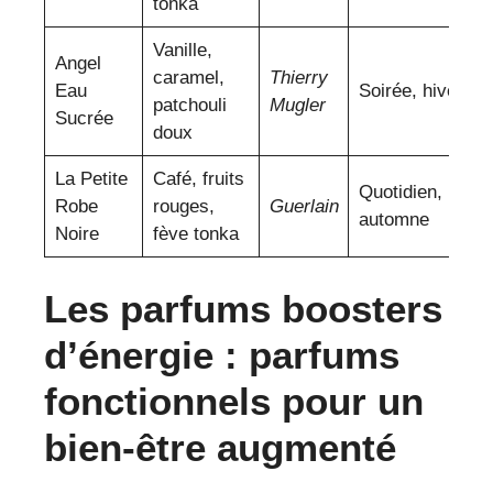
tonka
Vanille,
Angel
caramel,
Thierry
Eau
Soirée, hiver
patchouli
Mugler
Sucrée
doux
La Petite
Café, fruits
Quotidien,
Robe
rouges,
Guerlain
automne
Noire
fève tonka
Les parfums boosters
d’énergie : parfums
fonctionnels pour un
bien-être augmenté