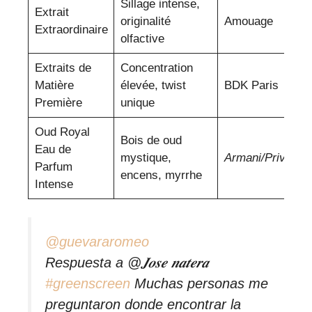
Sillage intense,
A
Extrait
originalité
Amouage
j
Extraordinaire
olfactive
e
Extraits de
Concentration
P
Matière
élevée, twist
BDK Paris
p
Première
unique
p
Oud Royal
Bois de oud
C
Eau de
mystique,
Armani/Privé
e
Parfum
encens, myrrhe
c
Intense
@guevararomeo
Respuesta a @𝑱𝒐𝒔𝒆 𝒏𝒂𝒕𝒆𝒓𝒂
#greenscreen
Muchas personas me
preguntaron donde encontrar la