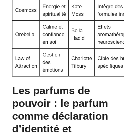
Énergie et
Kate
Intègre des crist
Cosmoss
spiritualité
Moss
formules innovan
Calme et
Effets
Bella
Orebella
confiance
aromathérapeuti
Hadid
en soi
neurosciences
Gestion
Law of
Charlotte
Cible des humeu
des
Attraction
Tilbury
spécifiques
émotions
Les parfums de
pouvoir : le parfum
comme déclaration
d’identité et