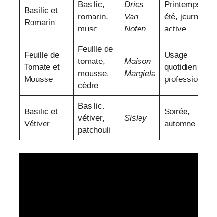
Basilic,
Dries
Printemps,
Basilic et
romarin,
Van
été, journée
Romarin
musc
Noten
active
Feuille de
Feuille de
Usage
tomate,
Maison
Tomate et
quotidien ou
mousse,
Margiela
Mousse
professionnel
cèdre
Basilic,
Basilic et
Soirée,
vétiver,
Sisley
Vétiver
automne
patchouli