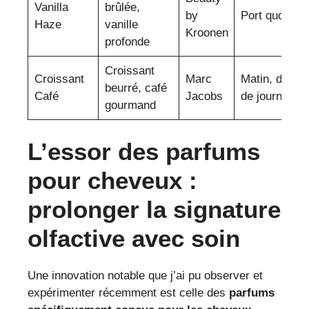
Vanilla
brûlée,
by
Port quotidie
Haze
vanille
Kroonen
profonde
Croissant
Croissant
Marc
Matin, début
beurré, café
Café
Jacobs
de journée
gourmand
L’essor des parfums
pour cheveux :
prolonger la signature
olfactive avec soin
Une innovation notable que j’ai pu observer et
expérimenter récemment est celle des
parfums