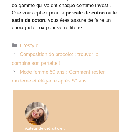
de gamme qui valent chaque centime investi.
Que vous optiez pour la
percale de coton
ou le
satin de coton
, vous êtes assuré de faire un
choix judicieux pour votre literie.
Catégories
Lifestyle
Composition de bracelet : trouver la
combinaison parfaite !
Mode femme 50 ans : Comment rester
moderne et élégante après 50 ans
Auteur de cet article :