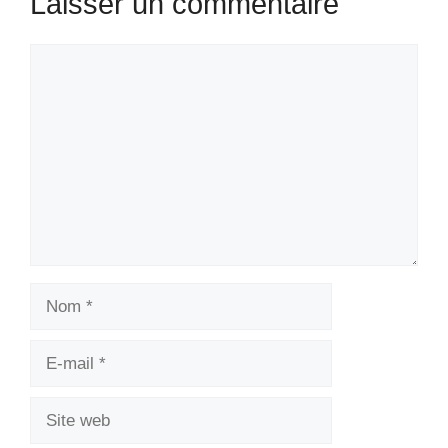
Laisser un commentaire
Commentaire
Nom
E-
mail
Site
web