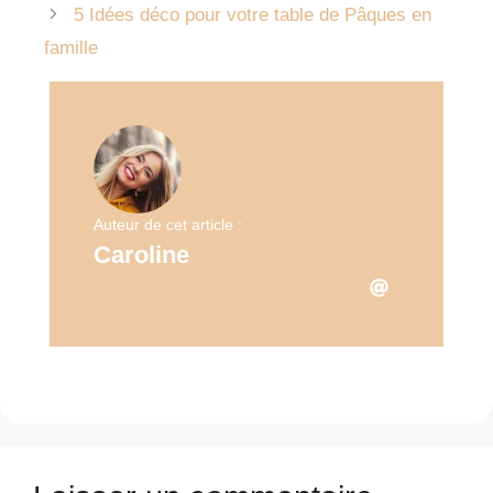
5 Idées déco pour votre table de Pâques en
famille
Auteur de cet article :
Caroline